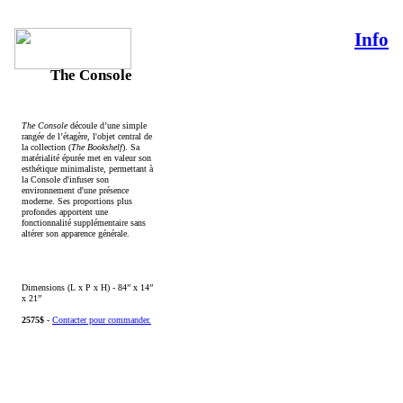
Info
The Console
The Console
découle d’une simple
rangée de l’étagère, l'objet central de
la collection (
The Bookshelf
). Sa
matérialité épurée met en valeur son
esthétique minimaliste, permettant à
la Console d'infuser son
environnement d'une présence
moderne. Ses proportions plus
profondes apportent une
fonctionnalité supplémentaire sans
altérer son apparence générale.
Dimensions (L x P x H) - 84” x 14”
x 21”
2575$
-
Contacter pour commander.